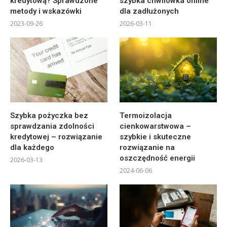
kredytową? Sprawdzone
szybka chwilówka online
metody i wskazówki
dla zadłużonych
2023-09-26
2026-03-11
Szybka pożyczka bez
Termoizolacja
sprawdzania zdolności
cienkowarstwowa –
kredytowej – rozwiązanie
szybkie i skuteczne
dla każdego
rozwiązanie na
oszczędność energii
2026-03-13
2024-06-06