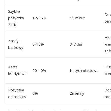
Szybka
Dow
pożyczka
12-36%
15 minut
ba
BLIK
His
Kredyt
5-10%
3-7 dni
kre
bankowy
zaś
Karta
His
20-40%
Natychmiastowo
kredytowa
kre
Pożyczka
Dob
0%
Zmienny
od rodziny
rod